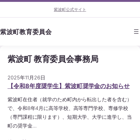
内
本
紫波町公式サイト
容
文
を
へ
ス
移
紫波町教育委員会
キ
動
ッ
プ
紫波町 教育委員会事務局
2025年11月26日
【令和8年度奨学生】紫波町奨学金のお知らせ
紫波町在住者（就学のため町内から転出した者を含む）
で、令和8年4月に高等学校、高等専門学校、専修学校
（専門課程に限ります）、短期大学、大学に進学し、当
町の奨学金…